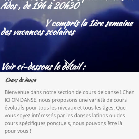
Ados , de 19h à 20h30
Y compris la 1ère semaine
des vacances scolaires
Voir ci-dessous le détail :
Cours de danse
Bienvenue dans notre section de cours de danse ! Chez
ICI ON DANSE, nous proposons une variété de cours
évolutifs pour tous les niveaux et tous les âges. Que
vous soyez intéressés par les danses latinos ou des
cours spécifiques ponctuels, nous pouvons être là
pour vous !